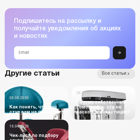
Подпишитесь на рассылку и
получайте уведомления об акциях
и новостях
Другие статьи
Все статьи
26.06.2026
06.08.2026
Почему собственный
Как понять, что ваш
томограф — это не
стул вам не подходит?
расход, а инвестиция?
16.04.2026
Чек‑лист по подбору