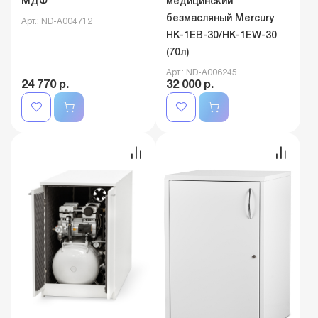
МДФ
медицинский
безмасляный Mercury
Арт.: ND-A004712
HK-1EВ-30/HK-1EW-30
(70л)
Арт.: ND-A006245
24 770 р.
32 000 р.