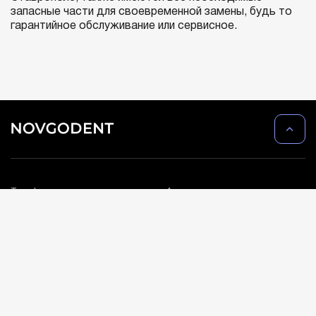
запасные части для своевременной замены, будь то
гарантийное обслуживание или сервисное.
Телефон:
Адрес:
8 (800) 2345-888
Ставропольский край, с.
Верхнерусское,
ул. Батайская, д. 24г.
Телефон:
+7 961 446-83-80
Novgodent Крым:
г. Симферополь, ул.
Электронная почта:
Караимская, 24
sale@novgodent.pro