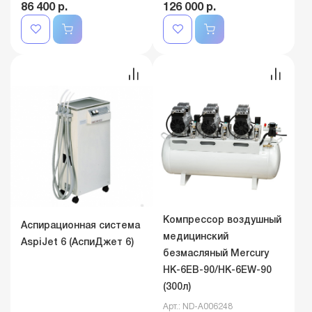
86 400 р.
126 000 р.
Компрессор воздушный
Аспирационная система
медицинский
AspiJet 6 (АспиДжет 6)
безмасляный Mercury
HK-6EВ-90/HK-6EW-90
(300л)
Арт.: ND-A006248