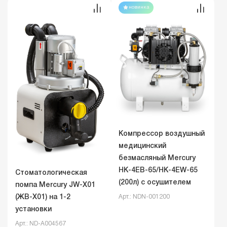
новинка
Компрессор воздушный
медицинский
безмасляный Mercury
HK-4EВ-65/HK-4EW-65
Стоматологическая
(200л) с осушителем
помпа Mercury JW-X01
(ЖВ-Х01) на 1-2
Арт.: NDN-001200
установки
Арт.: ND-A004567