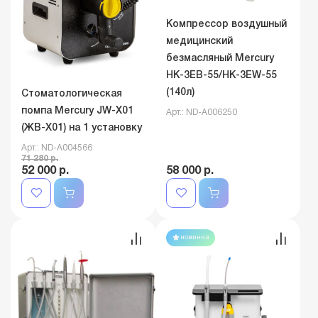
Компрессор воздушный
медицинский
безмасляный Mercury
HK-3EВ-55/HK-3EW-55
(140л)
Стоматологическая
помпа Mercury JW-X01
Арт.: ND-A006250
(ЖВ-Х01) на 1 установку
Арт.: ND-A004566
71 280 р.
52 000 р.
58 000 р.
новинка