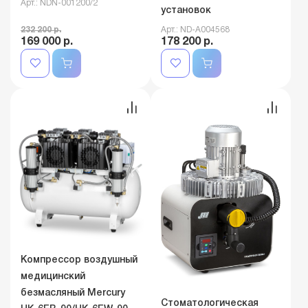
Арт.: NDN-001200/2
установок
232 200 р.
Арт.: ND-A004568
169 000 р.
178 200 р.
Компрессор воздушный
медицинский
безмасляный Mercury
Стоматологическая