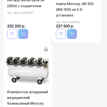
HK-6EВ-90/HK-6EW-90
помпа Mercury JW-X05
(300л) с осушителем
(ЖВ-Х05) на 5-8
Арт.: ND-A006248/1
установок
Арт.: ND-A004569
232 200 р.
237 600 р.
Компрессор воздушный
медицинский
безмасляный Mercury