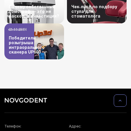
Почему собственный
Чек‑лист по подбору
томограф — это не
стула для
расход, а инвестиция?
стоматолога
21.11.2024
Победители
розыгрыша
интраорального
сканера UP600
Телефон:
Адрес: