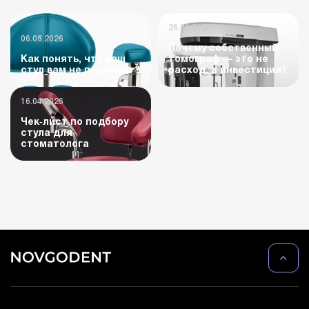
26.06.2026
06.08.2026
Почему собственный
Как понять, что ваш
томограф — это не
стул вам не подходит?
расход, а инвестиция?
16.04.2026
Чек‑лист по подбору
стула для
стоматолога