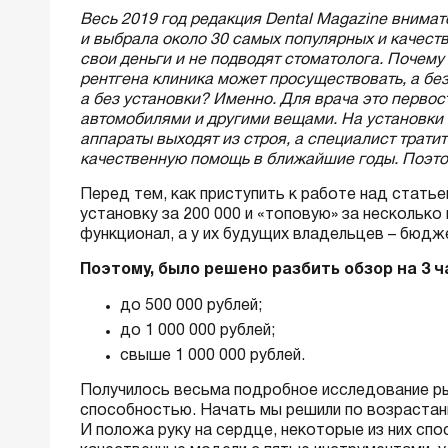
Весь 2019 год редакция Dental Magazine внима
и выбрала около 30 самых популярных и качест
свои деньги и не подводят стоматолога. Почему
рентгена клиника может просуществовать, а без
а без установки? Именно. Для врача это первос
автомобилями и другими вещами. На установки 
аппараты выходят из строя, а специалист трати
качественную помощь в ближайшие годы. Поэтом
Перед тем, как приступить к работе над стать
установку за 200 000 и «топовую» за несколько
функционал, а у их будущих владельцев – бюдж
Поэтому, было решено разбить обзор на 3 ч
до 500 000 рублей;
до 1 000 000 рублей;
свыше 1 000 000 рублей.
Получилось весьма подробное исследование ры
способностью. Начать мы решили по возрастан
И положа руку на сердце, некоторые из них сп