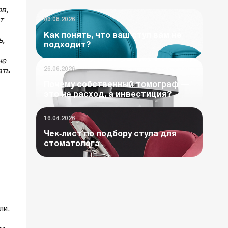
в,
т
06.08.2026
Как понять, что ваш стул вам не
ь,
подходит?
ые
26.06.2026
ать
Почему собственный томограф —
это не расход, а инвестиция?
16.04.2026
Чек‑лист по подбору стула для
стоматолога
ли.