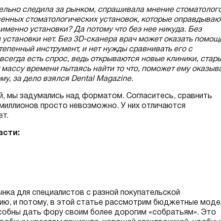
тельно следила за рынком, спрашивала мнение стоматолого
венных стоматологических установок, которые оправдываю
 именно установки? Да потому что без нее никуда. Без
 установки нет. Без 3D-сканера врач может оказать помощ
тепенный инструмент, и нет нужды сравнивать его с
всегда есть спрос, ведь открываются новые клиники, стар
т массу времени пытаясь найти то что, поможет ему оказыв
у, за дело взялся Dental Magazine.
ей, мы задумались над форматом. Согласитесь, сравнить
 миллионов просто невозможно. У них отличаются
ет.
асти:
нка для специалистов с разной покупательской
ию, и потому, в этой статье рассмотрим бюджетные моде
особны дать фору своим более дорогим «собратьям». Это