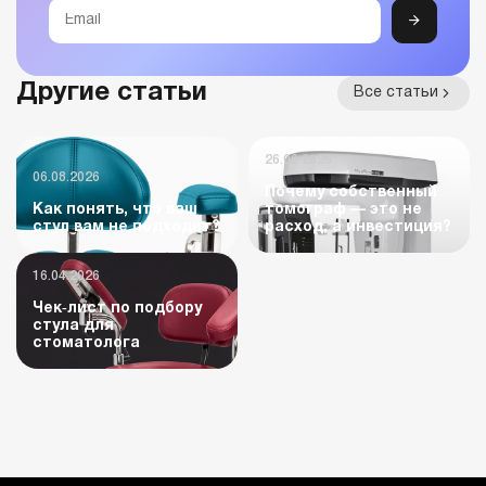
Другие статьи
Все статьи
26.06.2026
06.08.2026
Почему собственный
Как понять, что ваш
томограф — это не
стул вам не подходит?
расход, а инвестиция?
16.04.2026
Чек‑лист по подбору
стула для
стоматолога