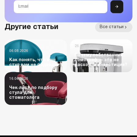
Другие статьи
Все статьи
26.06.2026
06.08.2026
Почему собственный
Как понять, что ваш
томограф — это не
стул вам не подходит?
расход, а инвестиция?
16.04.2026
Чек‑лист по подбору
стула для
стоматолога